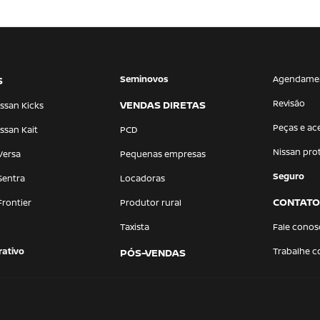
Seminovos
Agendame
S
Revisão
VENDAS DIRETAS
ssan Kicks
Peças e ac
ssan Kait
PCD
Nissan pro
Versa
Pequenas empresas
Seguro
Sentra
Locadoras
CONTATO
Frontier
Produtor rural
Taxista
Fale conos
ativo
Trabalhe 
PÓS-VENDAS