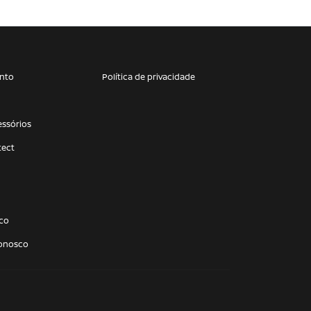
nto
Política de privacidade
essórios
tect
co
conosco