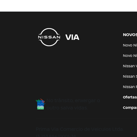
NOVO
Novo Ni
Novo Ni
Nissan 
Nissan 
Nissan 
Ofertas
No trânsito, enxergar o
outro salva vidas.
Compar
Prima Via Comercio de Veiculos Ltda.
13.253.884/0001-38