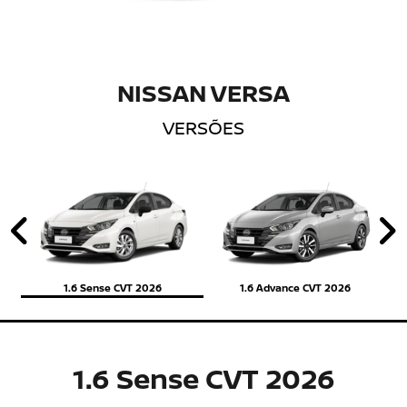
NISSAN VERSA
VERSÕES
Anterior
P
1.6 Sense CVT 2026
1.6 Advance CVT 2026
1.6 Sense CVT 2026