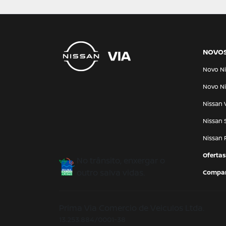
NOVO
Novo Ni
Novo Ni
Nissan 
Nissan 
Nissan 
Ofertas
No trânsito, enxergar o
outro salva vidas.
Compar
Prima Via Comercio de Veiculos Ltda.
13.253.884/0001-38