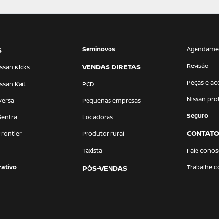
Seminovos
Agendame
S
Revisão
VENDAS DIRETAS
ssan Kicks
Peças e ac
ssan Kait
PCD
Nissan pro
Versa
Pequenas empresas
Seguro
Sentra
Locadoras
CONTATO
Frontier
Produtor rural
Taxista
Fale conos
ativo
Trabalhe 
PÓS-VENDAS