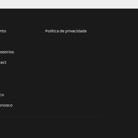
nto
Política de privacidade
essórios
tect
co
conosco