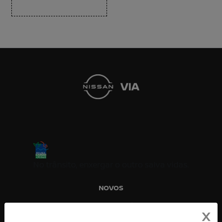
No trânsito, enxergar o outro salva vidas.
NOVOS
Novo Nissan Kicks
X
Novo Nissan Kait