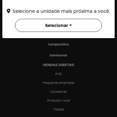
Nissan Versa
Selecione a unidade mais próxima a você.
Nissan Sentra
Selecionar
Nissan Frontier
Ofertas
Comparativo
Seminovos
VENDAS DIRETAS
PCD
Pequenas empresas
Locadoras
Produtor rural
Taxista