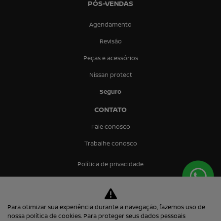
PÓS-VENDAS
Agendamento
Revisão
Peças e acessórios
Nissan protect
Seguro
CONTATO
Fale conosco
Trabalhe conosco
Política de privacidade
Prima Via Comercio de Veiculos Ltda.
Para otimizar sua experiência durante a navegação, fazemos uso de
13.253.884/0001-38
nossa política de cookies. Para proteger seus dados pessoais