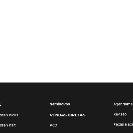
Seminovos
Agendame
S
Revisão
VENDAS DIRETAS
ssan Kicks
Peças e ac
ssan Kait
PCD