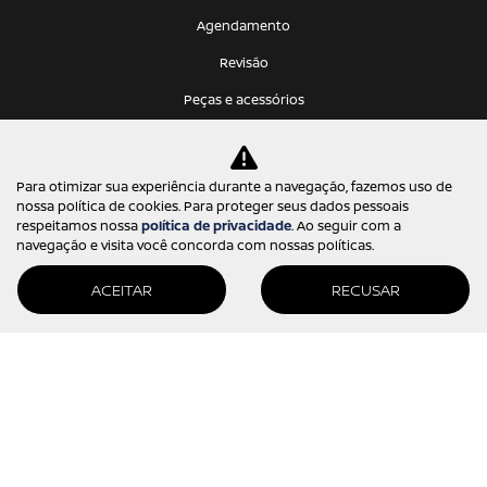
Agendamento
Revisão
Peças e acessórios
Nissan protect
Seguro
Para otimizar sua experiência durante a navegação, fazemos uso de
nossa política de cookies. Para proteger seus dados pessoais
CONTATO
respeitamos nossa
política de privacidade
. Ao seguir com a
navegação e visita você concorda com nossas políticas.
Fale conosco
Trabalhe conosco
ACEITAR
RECUSAR
Política de privacidade
Prima Via Comercio de Veiculos Ltda.
17.168.524/0001-99