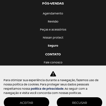
PÓS-VENDAS
Agendamento
Revisão
Peças e acessórios
Nissan protect
Seguro
CONTATO
Fale conosco
Trabalhe conosco
Para otimizar sua experiência durante a navegação, fazemos uso de
Política de privacidade
nossa política de cookies. Para proteger seus dados pessoais
respeitamos nossa
política de privacidade
. Ao seguir com a
navegação e visita você concorda com nossas políticas.
Prima Via Comercio de Veiculos Ltda.
17.168.524/0001-99
ACEITAR
RECUSAR