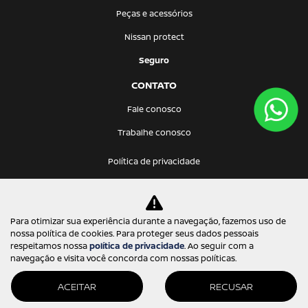
Peças e acessórios
Nissan protect
Seguro
CONTATO
Fale conosco
Trabalhe conosco
Política de privacidade
Prima Via Comercio de Veiculos Ltda.
Para otimizar sua experiência durante a navegação, fazemos uso de
17.168.524/0001-99
nossa política de cookies. Para proteger seus dados pessoais
respeitamos nossa
política de privacidade
. Ao seguir com a
navegação e visita você concorda com nossas políticas.
ACEITAR
RECUSAR
Desenvolvido pela DEALERSPACE ® Direitos Reservados.