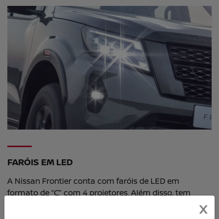
FARÓIS EM LED
A Nissan Frontier conta com faróis de LED em
formato de “C” com 4 projetores. Além disso, tem
faróis antineblina para facilitar sua visão em qualquer
X
desafio.