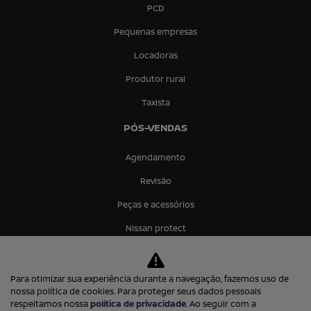
PCD
Pequenas empresas
Locadoras
Produtor rural
Taxista
PÓS-VENDAS
Agendamento
Revisão
Peças e acessórios
Nissan protect
Seguro
CONTATO
Para otimizar sua experiência durante a navegação, fazemos uso de
nossa política de cookies. Para proteger seus dados pessoais
Fale conosco
respeitamos nossa
política de privacidade
. Ao seguir com a