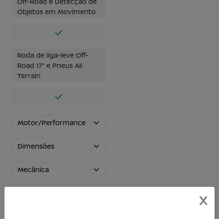
Off-Road e Detecção de
Objetos em Movimento
Roda de liga-leve Off-
Road 17’’ e Pneus All
Terrain
Motor/Performance
Dimensões
Mecânica
Chassi
X