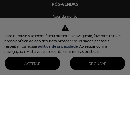
PÓS-VENDAS
Agendamento
Revisão
Para otimizar sua experiência durante a navegação, fazemos uso de
Peças e acessórios
nossa política de cookies. Para proteger seus dados pessoais
Nissan protect
respeitamos nossa
política de privacidade
. Ao seguir com a
navegação e visita você concorda com nossas políticas.
Seguro
ACEITAR
RECUSAR
CONTATO
Fale conosco
Trabalhe conosco
Política de privacidade
Prima Via Comercio de Veiculos Ltda.
13.253.884/0001-38