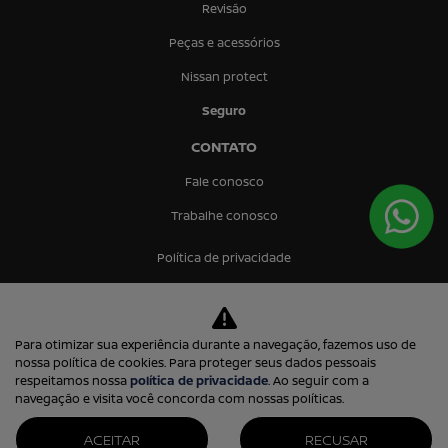
Revisão
Peças e acessórios
Nissan protect
Seguro
CONTATO
Fale conosco
Trabalhe conosco
Política de privacidade
Prima Via Comercio de Veiculos Ltda.
Para otimizar sua experiência durante a navegação, fazemos uso de
13.253.884/0001-38
nossa política de cookies. Para proteger seus dados pessoais
respeitamos nossa
política de privacidade
. Ao seguir com a
navegação e visita você concorda com nossas políticas.
ACEITAR
RECUSAR