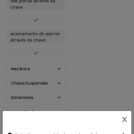
das portas através da
chave
Acionamento de alarme
através da chave
Mecânica
Chassi/Suspensão
Dimensões
Motor/Performance
X