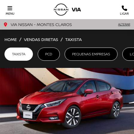
MENU
LIGAR
VIA NISSAN - MONTES CLAROS
ALTERAR
HOME
VENDAS DIRETAS
TAXISTA
TAXISTA
PCD
PEQUENAS EMPRESAS
L