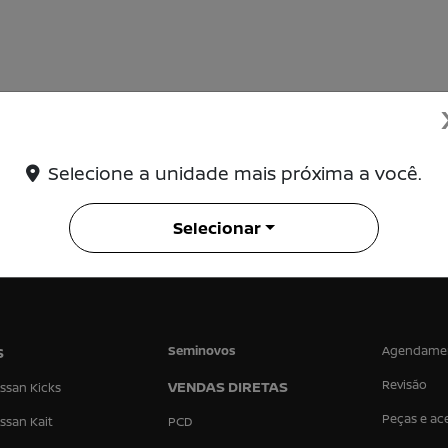
Selecione a unidade mais próxima a você.
Selecionar
Seminovos
Agendame
S
Revisão
VENDAS DIRETAS
ssan Kicks
Peças e ac
ssan Kait
PCD